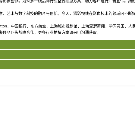
等影像创作。为众多一线品牌行业整合拍摄方案，助力客户进行广告宣传。猎
意、艺术与数字科技的融合与创新。今天，猎影视线在影像技术的领域内不断
sVuitton，中国银行，东方航空，上海城市规划馆，上海澎湃新闻，学习强
奢侈品巨头战略合作，更多行业拍摄方案请来电沟通获取。