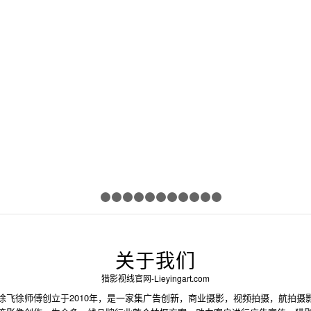
1
2
3
4
5
6
7
8
9
10
11
12
关于我们
猎影视线官网-Lieyingart.com
飞徐师傅创立于2010年，是一家集广告创新，商业摄影，视频拍摄，航拍摄